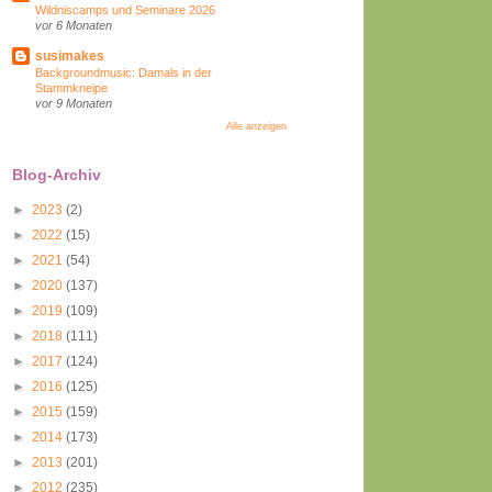
Wildniscamps und Seminare 2026
vor 6 Monaten
susimakes
Backgroundmusic: Damals in der
Stammkneipe
vor 9 Monaten
Alle anzeigen
Blog-Archiv
►
2023
(2)
►
2022
(15)
►
2021
(54)
►
2020
(137)
►
2019
(109)
►
2018
(111)
►
2017
(124)
►
2016
(125)
►
2015
(159)
►
2014
(173)
►
2013
(201)
►
2012
(235)