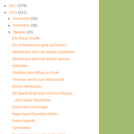
►
2011
(279)
▼
2010
(241)
►
Dezember
(30)
►
November
(39)
▼
Oktober
(25)
Die blaue Giraffe
Ein Schweinhorn geht auf Reisen
Allerleirauh darf mal wieder ausstellen
Allerleirauh darf mal wieder spielen
Gelandet...
Startklar zum Abflug zur Erde
Tierchen bereit zum Abtransport
Kleine Herzhüpfer
Mit Speck fängt man nicht nur Mäuse,...
...aber keine Maulwürfe,
Durch den Dschungel
Kaya macht Kunststückchen
Guten Appetit!
Speiseplan