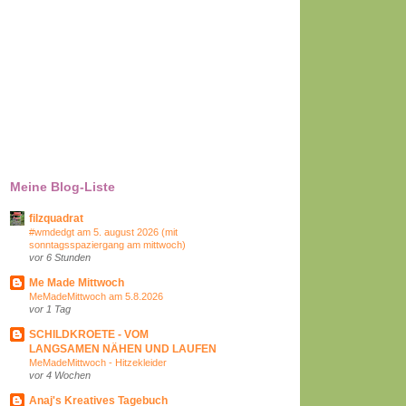
Meine Blog-Liste
filzquadrat
#wmdedgt am 5. august 2026 (mit
sonntagsspaziergang am mittwoch)
vor 6 Stunden
Me Made Mittwoch
MeMadeMittwoch am 5.8.2026
vor 1 Tag
SCHILDKROETE - VOM
LANGSAMEN NÄHEN UND LAUFEN
MeMadeMittwoch - Hitzekleider
vor 4 Wochen
Anaj's Kreatives Tagebuch