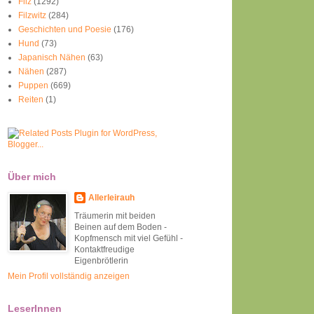
Filz
(1292)
Filzwitz
(284)
Geschichten und Poesie
(176)
Hund
(73)
Japanisch Nähen
(63)
Nähen
(287)
Puppen
(669)
Reiten
(1)
Über mich
Allerleirauh
Träumerin mit beiden
Beinen auf dem Boden -
Kopfmensch mit viel Gefühl -
Kontaktfreudige
Eigenbrötlerin
Mein Profil vollständig anzeigen
LeserInnen