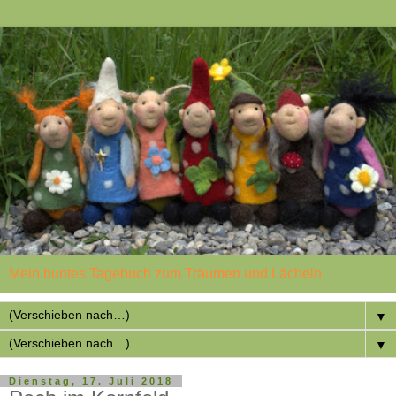
Mein buntes Tagebuch zum Träumen und Lächeln
▼
▼
Dienstag, 17. Juli 2018